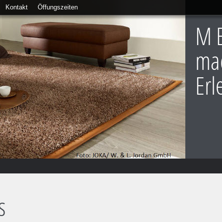
Kontakt
Öffungszeiten
M E
ma
Erl
s