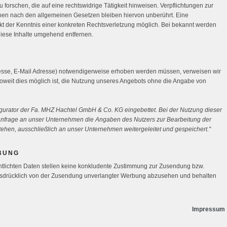
orschen, die auf eine rechtswidrige Tätigkeit hinweisen. Verpflichtungen zur
nen nach den allgemeinen Gesetzen bleiben hiervon unberührt. Eine
nkt der Kenntnis einer konkreten Rechtsverletzung möglich. Bei bekannt werden
iese Inhalte umgehend entfernen.
sse, E-Mail Adresse) notwendigerweise erhoben werden müssen, verweisen wir
oweit dies möglich ist, die Nutzung unseres Angebots ohne die Angabe von
urator der Fa. MHZ Hachtel GmbH & Co. KG eingebettet. Bei der Nutzung dieser
nfrage an unser Unternehmen die Angaben des Nutzers zur Bearbeitung der
tehen, ausschließlich an unser Unternehmen weitergeleitet und gespeichert."
BUNG
ntlichten Daten stellen keine konkludente Zustimmung zur Zusendung bzw.
usdrücklich von der Zusendung unverlangter Werbung abzusehen und behalten
Impressum