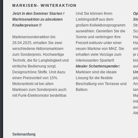
MARKISEN- WINTERAKTION
Jetzt in den Sommer Starten !
Und Sie können Ihren
Op
Markisenaktion zu absoluten
Lieblingsstoff aus dem
St
Knallerpreisen !!
großem Kollektionsprogramm
St
auswählen. Genießen Sie die
Son
Markisensonderaktion bis
Sonne und verbringen Ihre
Ha
26.04.2025, erhalten Sie zwei
Freizeit exklusiv unter einer
Ha
verschiedene Aktionsmarkisen
neuen Markise von MHZ. Sie
ei
zum Sonderpreis. Hochwertige
erhalten viele Vorzüge zum
je
Technik, die für Langlebigkeit und
interessanten Spartarif:
bi
einfache Bedienung sorgt.
Idealer Schattenspender:
au
Designschöne Stoffe. Und dazu
Markisen sind die ideale
Un
einen Preisvorteil von 15%.
Lösung für die flexible
jet
Motorantrieb ist bei allen
Beschattung von Terrasse und
An
Markisen zum Sonderpreis auch
Balkon.
la
mit Funk-Elektromotor bestellbar.
Ma
in
au
Ak
Seitenanfang